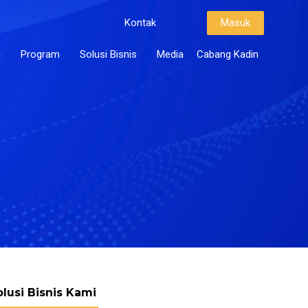
Kontak
Masuk
i
Program
Solusi Bisnis
Media
Cabang Kadin
olusi Bisnis Kami